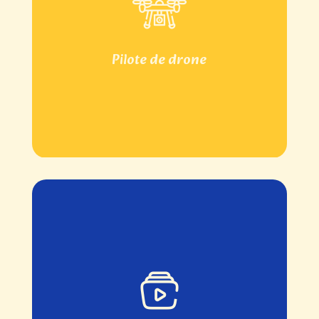
Pilote de drone
équipé en matériel stabilisé et FPV, j’ai la
Pilote de drone
capacité de m’élever dans les airs, tout en
gardant les pieds sur terre.
Photos & Vidéos