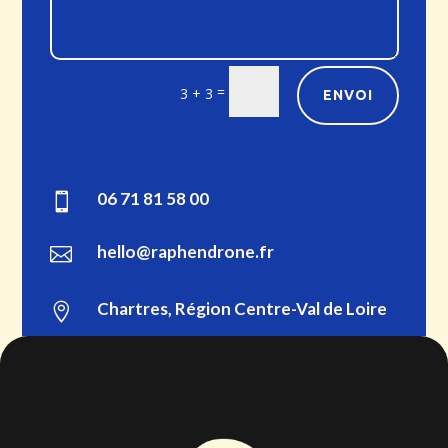
=
3 + 3
ENVOI
06 71 81 58 00

hello@raphendrone.fr

Chartres, Région Centre-Val de Loire
